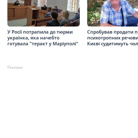
У Росії потрапила до тюрми
Спробував продати п
українка, яка начебто
психотропних речови
готувала "теракт у Маріуполі"
Києві судитимуть чол
Реклама