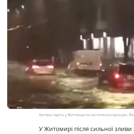
Автівки їздять у Житомирі по затоплених вулицях. Фо
У Житомирі після сильної зливи з