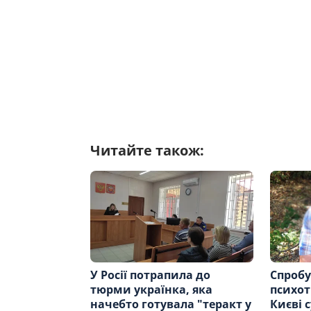
Читайте також:
У Росії потрапила до
Спробу
тюрми українка, яка
психот
начебто готувала "теракт у
Києві 