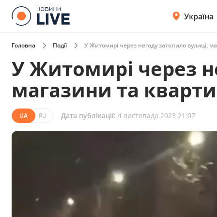
Україна
Головна
Події
У Житомирі через негоду затопило вулиці, м
У Житомирі через н
магазини та кварт
Дата публікації:
4 листопада 2023 21:07
UA
RU