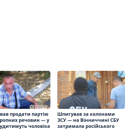
вав продати партію
Шпигував за колонами
ропних речовин — у
ЗСУ — на Вінниччині СБУ
судитимуть чоловіка
затримала російського