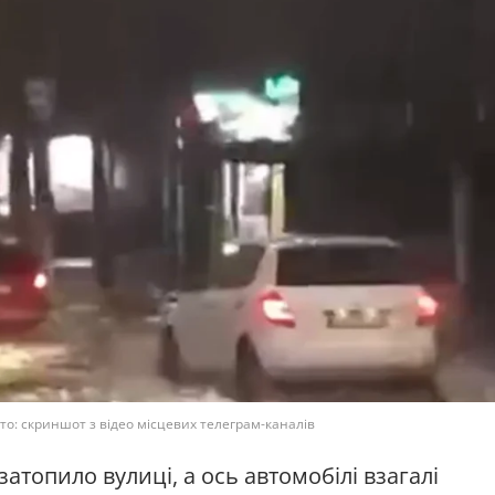
то: скриншот з відео місцевих телеграм-каналів
атопило вулиці, а ось автомобілі взагалі