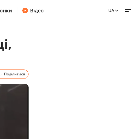
онки
Відео
UA
і,
Поділитися