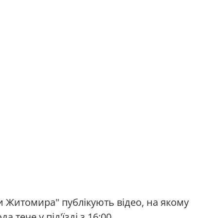
и Житомира" публікують відео, на якому
 тече у під'їзді з 16:00.