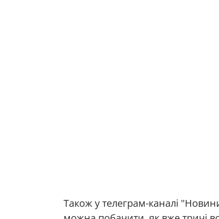
Також у телеграм-каналі "Новин
можна побачити, як вже тричі вода