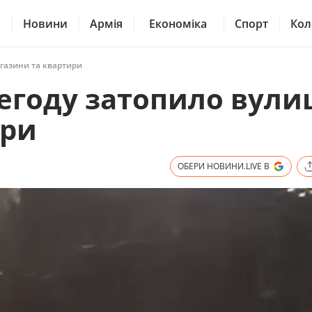
Новини
Армія
Економіка
Спорт
Кол
агазини та квартири
егоду затопило вулиц
ири
ОБЕРИ НОВИНИ.LIVE В