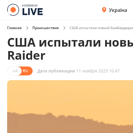
Україна
Главная
Происшествия
США испытали новый бомбардиров
США испытали нов
Raider
Дата публикации
11 ноября 2023 16:47
UA
RU