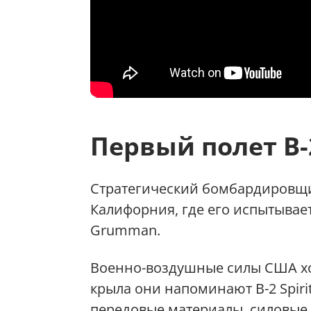
Первый полет B-
Стратегический бомбардировщи
Калифорния, где его испытывае
Grumman.
Военно-воздушные силы США хот
крыла они напоминают B-2 Spir
передовые материалы, силовые у