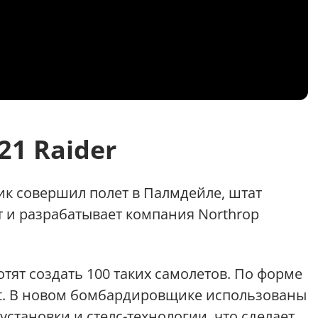
21 Raider
к совершил полет в Палмдейле, штат
т и разрабатывает компания Northrop
ят создать 100 таких самолетов. По форме
it. В новом бомбардировщике использованы
становки и стелс-технологии, что сделает