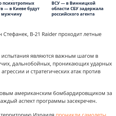
ю психотропных
ВСУ — в Винницкой
в — в Киеве будут
области СБУ задержала
ь мужчину
российского агента
Стефанек, B-21 Raider проходит летные
е испытания являются важным шагом в
учих, дальнобойных, проникающих ударных
агрессии и стратегических атак против
 новым американским бомбардировщиком за
 каждый аспект программы засекречен.
а территорию Израиля
проникли самолеты