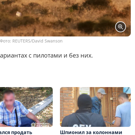
Фото: REUTERS/David Swanson
ариантах с пилотами и без них.
лся продать
Шпионил за колоннами