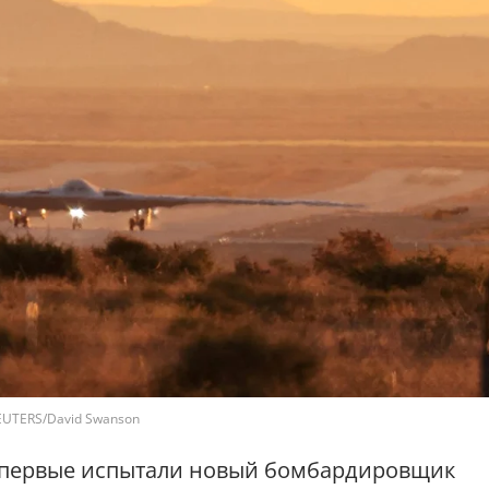
EUTERS/David Swanson
первые испытали новый бомбардировщик